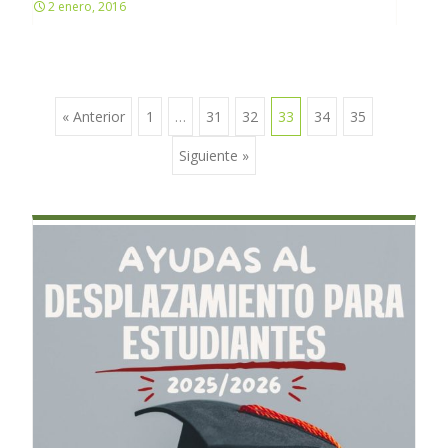
2 enero, 2016
« Anterior
1
…
31
32
33
34
35
Ir a las entradas
Siguiente »