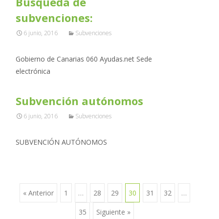
Búsqueda de
subvenciones:
6 junio, 2016
Subvenciones
Gobierno de Canarias 060 Ayudas.net Sede
electrónica
Subvención autónomos
6 junio, 2016
Subvenciones
SUBVENCIÓN AUTÓNOMOS
« Anterior
1
…
28
29
30
31
32
…
Ir a las entradas
35
Siguiente »